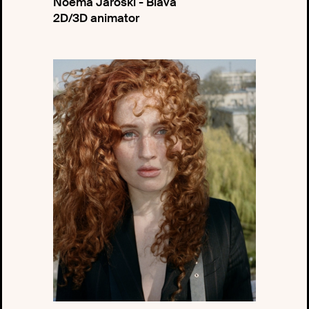
Noema Jaroski - Biava
2D/3D animator