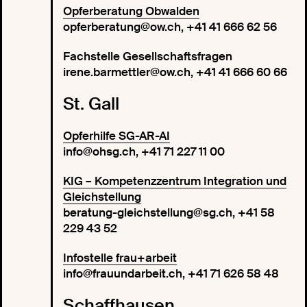
Opferberatung Obwalden
opferberatung@ow.ch, +41 41 666 62 56
Fachstelle Gesellschaftsfragen
irene.barmettler@ow.ch, +41 41 666 60 66
St. Gall
Opferhilfe SG-AR-AI
info@ohsg.ch, +41 71 227 11 00
KIG – Kompetenzzentrum Integration und
Gleichstellung
beratung-gleichstellung@sg.ch, +41 58
229 43 52
Infostelle frau+arbeit
info@frauundarbeit.ch, +41 71 626 58 48
Schaffhausen