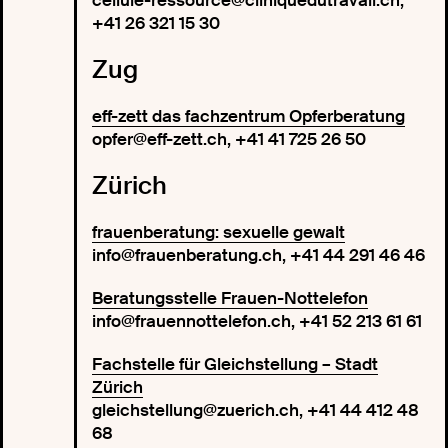
cellule-ressource@cliniquedutravail.ch,
+41 26 321 15 30
Zug
eff-zett das fachzentrum Opferberatung
opfer@eff-zett.ch, +41 41 725 26 50
Zürich
frauenberatung: sexuelle gewalt
info@frauenberatung.ch, +41 44 291 46 46
Beratungsstelle Frauen-Nottelefon
info@frauennottelefon.ch, +41 52 213 61 61
Fachstelle für Gleichstellung – Stadt
Zürich
gleichstellung@zuerich.ch, +41 44 412 48
68