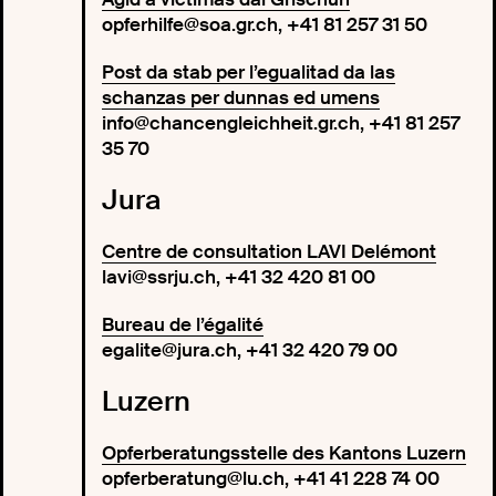
opferhilfe@soa.gr.ch, +41 81 257 31 50
Post da stab per l’egualitad da las
schanzas per dunnas ed umens
info@chancengleichheit.gr.ch, +41 81 257
35 70
Jura
Centre de consultation LAVI Delémont
lavi@ssrju.ch, +41 32 420 81 00
Bureau de l’égalité
egalite@jura.ch, +41 32 420 79 00
Luzern
Opferberatungsstelle des Kantons Luzern
opferberatung@lu.ch, +41 41 228 74 00