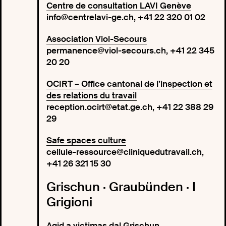
Centre de consultation LAVI Genève
info@centrelavi-ge.ch, +41 22 320 01 02
Association Viol-Secours
permanence@viol-secours.ch, +41 22 345
20 20
OCIRT – Office cantonal de l’inspection et
des relations du travail
reception.ocirt@etat.ge.ch, +41 22 388 29
29
Safe spaces culture
cellule-ressource@cliniquedutravail.ch,
+41 26 321 15 30
Grischun · Graubünden · I
Grigioni
Agid a victimas dal Grischun